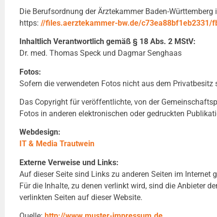
Die Berufsordnung der Ärztekammer Baden-Württemberg is
https:
//files.aerztekammer-bw.de/c73ea88bf1eb2331/
Inhaltlich Verantwortlich gemäß § 18 Abs. 2 MStV:
Dr. med. Thomas Speck und Dagmar Senghaas
Fotos:
Sofern die verwendeten Fotos nicht aus dem Privatbesitz
Das Copyright für veröffentlichte, von der ​​Gemeinschafts
Fotos in anderen elektronischen oder gedruckten Publikat
Webdesign:
IT & Media Trautwein
Externe Verweise und Links:
Auf dieser Seite sind Links zu anderen Seiten im Internet g
Für die Inhalte, zu denen verlinkt wird, sind die Anbieter 
verlinkten Seiten auf dieser Website.
Quelle:
http://www.muster-impressum.de